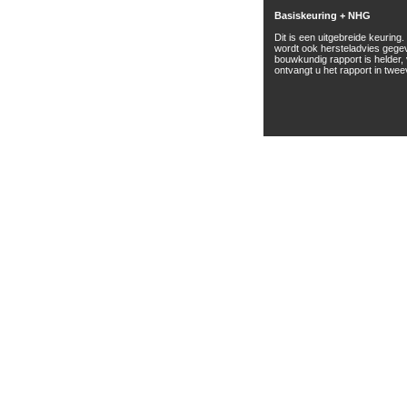
Basiskeuring + NHG
Dit is een uitgebreide keuring
wordt ook hersteladvies gege
bouwkundig rapport is helder, 
ontvangt u het rapport in twe