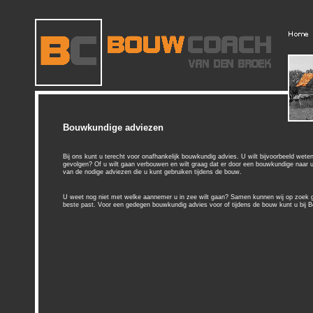
Bouwkundige adviezen
Bij ons kunt u terecht voor onafhankelijk bouwkundig advies. U wilt bijvoorbeeld wete
gevolgen? Of u wilt gaan verbouwen en wilt graag dat er door een bouwkundige naar 
van de nodige adviezen die u kunt gebruiken tijdens de bouw.
U weet nog niet met welke aannemer u in zee wilt gaan? Samen kunnen wij op zoek g
beste past. Voor een gedegen bouwkundig advies voor of tijdens de bouw kunt u bij 