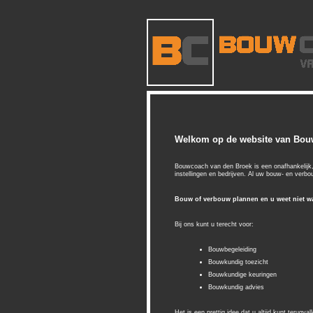
Welkom op de website van Bou
Bouwcoach van den Broek is een onafhankelijk, 
instellingen en bedrijven. Al uw bouw-
en verbou
Bouw of verbouw plannen en u weet niet w
Bij ons kunt u terecht voor:
Bouwbegeleiding
Bouwkundig toezicht
Bouwkundige keuringen
Bouwkundig advies
Het is een prettig idee dat u altijd kunt terugv