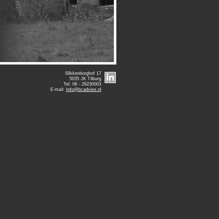
Slikkenburghof 17
5035 JK Tilburg
Tel: 06 -
29230003
E-
mail:
Info@bcadvies.nl