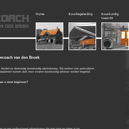
wcoach van den Broek
flexibel en deskundig bouwkundig adviesbureau. Wij werken voor particulieren,
wplannen kunnen door onze ervaren bouwkundig adviseur worden begeleid.
aar u moet beginnen?
allen op een professioneel adviesbureau dat met visie en talent al uw