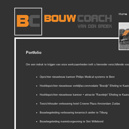
Portfolio
Om een indruk te krijgen van onze werkzaamheden treft u hieronder verschillende voo
Opzichter nieuwbouw kantoor Philips Medical systems te Best
Hoofdopzichter nieuwbouw verblijfaccommodatie "Bosrijk" Efteling te Kaat
Hoofdopzichter nieuwbouw kantoor + attractie "Raveleijn" Efteling te Kaat
Toezichthouder verbouwing hotel Crowne Plaza Amsterdam Zuidas
Bouwbegeleiding verbouwing keramisch atelier te Tilburg
Bouwbegeleiding mantelzorgwoning te Sint Willebrord